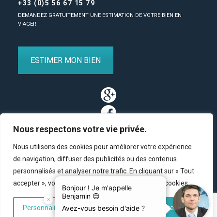
+33 (0)5 56 67 15 79
DEMANDEZ GRATUITEMENT UNE ESTIMATION DE VOTRE BIEN EN
VIAGER
ESTIMER MON BIEN
Nous respectons votre vie privée.
Nous utilisons des cookies pour améliorer votre expérience
de navigation, diffuser des publicités ou des contenus
personnalisés et analyser notre trafic. En cliquant sur « Tout
Partenaires
/
Plan du site
/
Mentions légales
/
Contact
accepter », vous consentez à notre utilisation des cookies.
© Copyright 2011-2020 BM Finance, tous droits réservés.
Personnaliser
Tout rejeter
Accepter tout