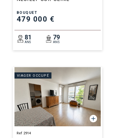
BOUQUET
479 000 €
81
79
ANS
ANS
VIAGER OCCUPÉ
Ref 2914