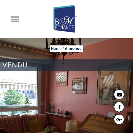
Home
/
Annonce
VENDU
ANNONCE