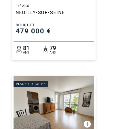
Ref 2905
NEUILLY-SUR-SEINE
BOUQUET
479 000 €
81
79
ANS
ANS
VIAGER OCCUPÉ