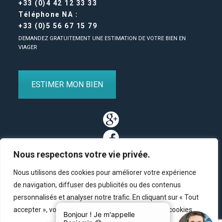
+33 (0)4 42 12 33 33
Téléphone NA :
+33 (0)5 56 67 15 79
DEMANDEZ GRATUITEMENT UNE ESTIMATION DE VOTRE BIEN EN
VIAGER
ESTIMER MON BIEN
Nous respectons votre vie privée.
Nous utilisons des cookies pour améliorer votre expérience
de navigation, diffuser des publicités ou des contenus
personnalisés et analyser notre trafic. En cliquant sur « Tout
Partenaires
/
Plan du site
/
Mentions légales
/
Contact
accepter », vous consentez à notre utilisation des cookies.