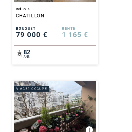
Ref 2914
CHATILLON
BOUQUET
RENTE
79 000 €
1 165 €
82
ANS
VIAGER OCCUPÉ