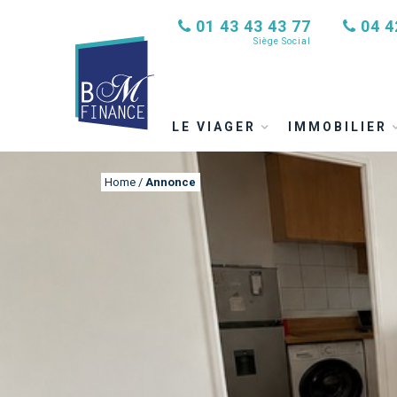
01 43 43 43 77
04 4
Siège Social
LE VIAGER
IMMOBILIER
Home
/
Annonce
ANNONCE