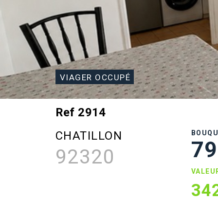
VIAGER OCCUPÉ
Ref 2914
CHATILLON
BOUQ
79
92320
VALEU
34