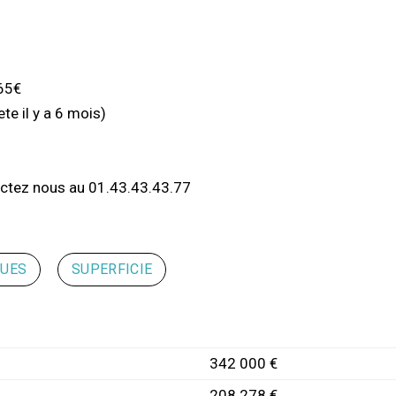
65€
e il y a 6 mois)
actez nous au 01.43.43.43.77
QUES
SUPERFICIE
342 000 €
208 278 €