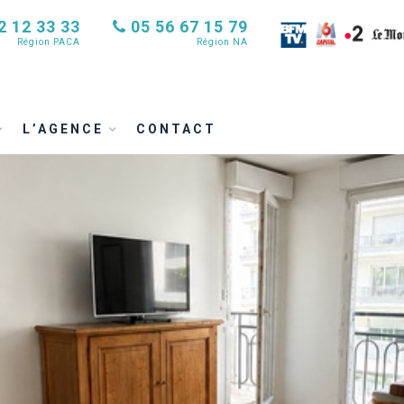
2 12 33 33
05 56 67 15 79
Région PACA
Région NA
L’AGENCE
CONTACT