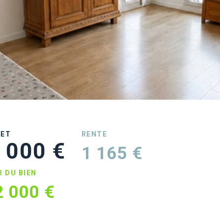
UET
RENTE
 000 €
1 165 €
R DU BIEN
2 000 €