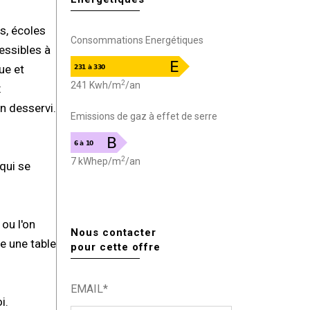
s, écoles
Consommations Energétiques
essibles à
ue et
2
241 Kwh/m
/an
x
n desservi.
Emissions de gaz à effet de serre
2
7 kWhep/m
/an
qui se
ou l'on
Nous contacter
re une table
pour cette offre
EMAIL*
i.