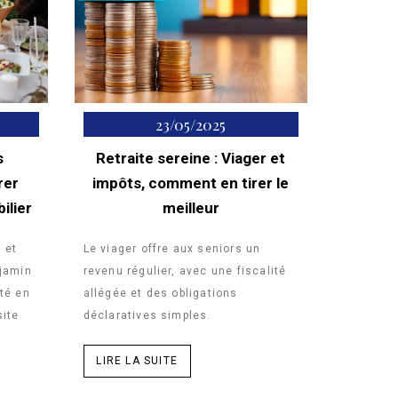
23/05/2025
s
Retraite sereine : Viager et
rer
impôts, comment en tirer le
ilier
meilleur
 et
Le viager offre aux seniors un
njamin
revenu régulier, avec une fiscalité
té en
allégée et des obligations
site
déclaratives simples.
LIRE LA SUITE