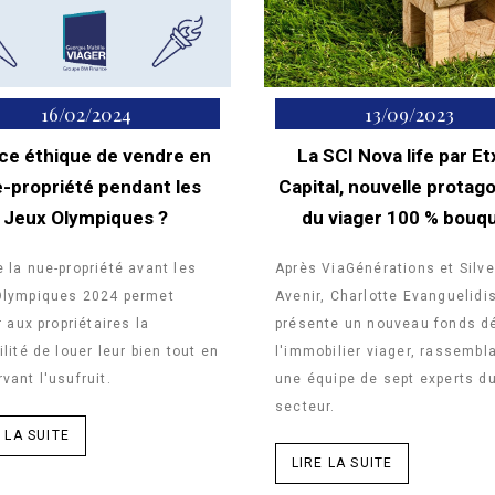
16/02/2024
13/09/2023
ce éthique de vendre en
La SCI Nova life par E
-propriété pendant les
Capital, nouvelle protag
Jeux Olympiques ?
du viager 100 % bouq
 la nue-propriété avant les
Après ViaGénérations et Silve
Olympiques 2024 permet
Avenir, Charlotte Evanguelidi
r aux propriétaires la
présente un nouveau fonds d
ilité de louer leur bien tout en
l'immobilier viager, rassembl
vant l'usufruit.
une équipe de sept experts d
secteur.
 LA SUITE
LIRE LA SUITE