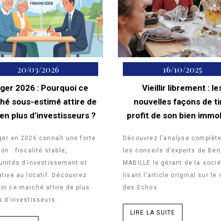
20/03/2026
16/10/2025
ager 2026 : Pourquoi ce
Vieillir librement : le
hé sous-estimé attire de
nouvelles façons de ti
 en plus d’investisseurs ?
profit de son bien immob
ger en 2026 connaît une forte
Découvrez l’analyse complète
on : fiscalité stable,
les conseils d’experts de Be
unités d’investissement et
MABILLE le gérant de la socié
ative au locatif. Découvrez
lisant l’article original sur le 
oi ce marché attire de plus
des Echos.
s d’investisseurs.
LIRE LA SUITE