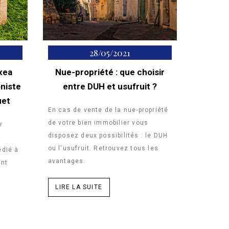
28/05/2021
txea
Nue-propriété : que choisir
oniste
entre DUH et usufruit ?
uet
En cas de vente de la nue-propriété
de votre bien immobilier vous
r
disposez deux possibilités : le DUH
s
ou l'usufruit. Retrouvez tous les
édié à
avantages.
ant
u
LIRE LA SUITE