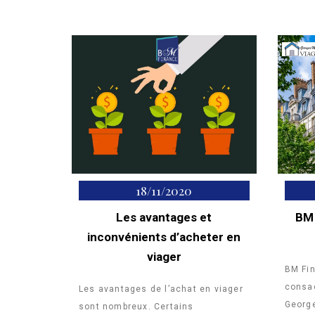
18/11/2020
Les avantages et
BM 
inconvénients d’acheter en
viager
BM Fin
consac
Les avantages de l’achat en viager
George
sont nombreux. Certains