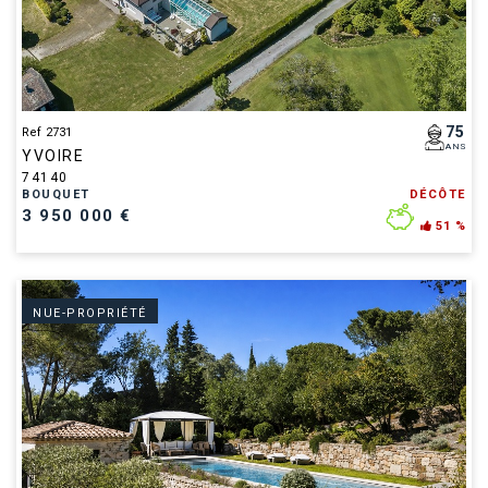
75
Ref 2731
ANS
YVOIRE
74140
BOUQUET
DÉCÔTE
3 950 000 €
51 %
NUE-PROPRIÉTÉ