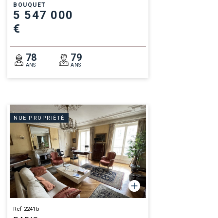
BOUQUET
5 547 000
€
78
79
ANS
ANS
NUE-PROPRIÉTÉ
Ref 2241b