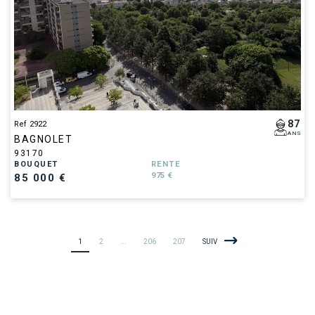
87
Ref 2922
ANS
BAGNOLET
93170
BOUQUET
RENTE
975 €
85 000 €
1
2
...
206
207
SUIV