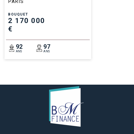
PARIS
BOUQUET
2 170 000
€
92
97
ANS
ANS