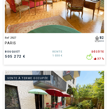
82
Ref 2927
ANS
PARIS
BOUQUET
RENTE
DÉCÔTE
1 030 €
505 272 €
37 %
VENTE À TERME OCCUPÉE