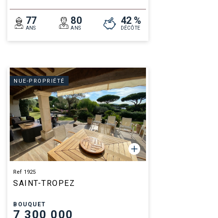
77
80
42 %
ANS
ANS
DÉCÔTE
NUE-PROPRIÉTÉ
Ref 1925
SAINT-TROPEZ
BOUQUET
7 300 000