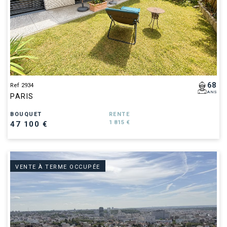
68
Ref 2934
ANS
PARIS
BOUQUET
RENTE
1 815 €
47 100 €
VENTE À TERME OCCUPÉE