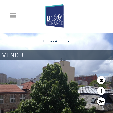
Home
/
Annonce
VENDU
ANNONCE