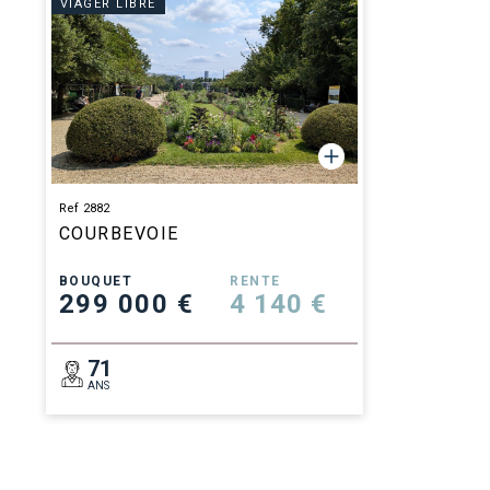
VIAGER LIBRE
Ref 2882
COURBEVOIE
BOUQUET
RENTE
299 000 €
4 140 €
71
ANS