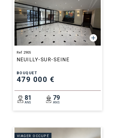
Ref 2905
NEUILLY-SUR-SEINE
BOUQUET
479 000 €
81
79
ANS
ANS
VIAGER OCCUPÉ