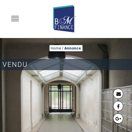
Home
/
Annonce
VENDU
ANNONCE