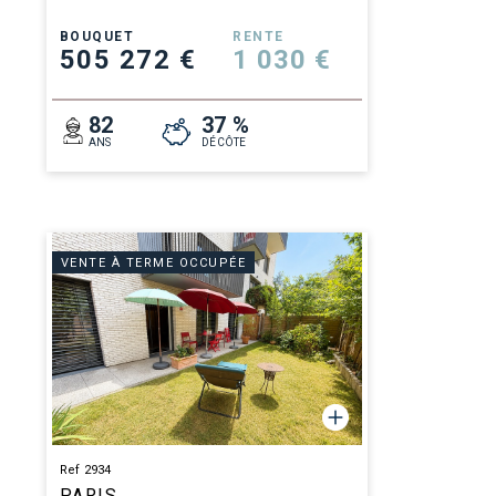
BOUQUET
RENTE
505 272 €
1 030 €
82
37 %
ANS
DÉCÔTE
VENTE À TERME OCCUPÉE
Ref 2934
PARIS