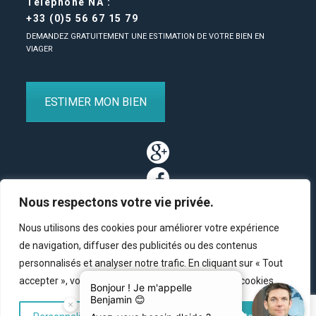
Téléphone NA :
+33 (0)5 56 67 15 79
DEMANDEZ GRATUITEMENT UNE ESTIMATION DE VOTRE BIEN EN
VIAGER
ESTIMER MON BIEN
Nous respectons votre vie privée.
Nous utilisons des cookies pour améliorer votre expérience
de navigation, diffuser des publicités ou des contenus
personnalisés et analyser notre trafic. En cliquant sur « Tout
Partenaires
/
Plan du site
/
Mentions légales
/
Contact
accepter », vous consentez à notre utilisation des cookies.
© Copyright 2011-2020 BM Finance, tous droits réservés.