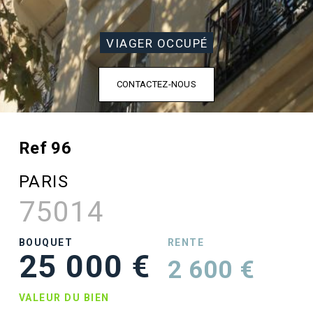
VIAGER OCCUPÉ
CONTACTEZ-NOUS
Ref 96
PARIS
75014
BOUQUET
RENTE
25 000 €
2 600 €
VALEUR DU BIEN