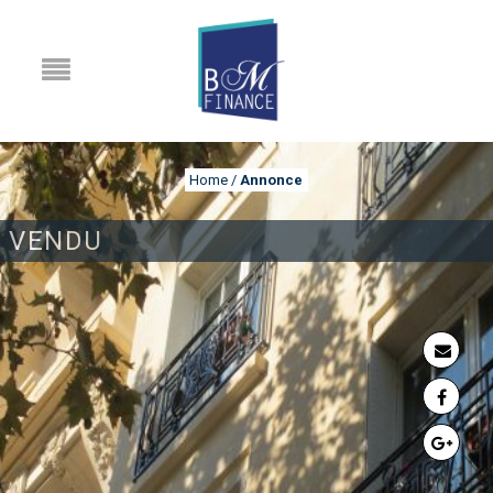
Home
/
Annonce
VENDU
ANNONCE