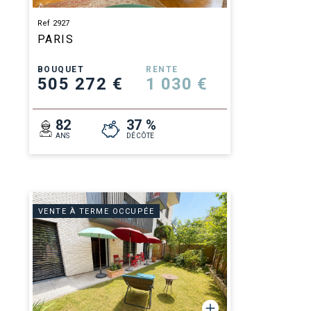
Ref 2927
PARIS
BOUQUET
RENTE
505 272 €
1 030 €
82
37 %
ANS
DÉCÔTE
VENTE À TERME OCCUPÉE