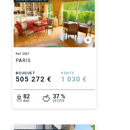
Ref 2927
PARIS
BOUQUET
RENTE
505 272 €
1 030 €
82
37 %
ANS
DÉCÔTE