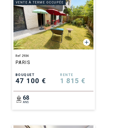
VENTE À TERME OCCUPÉE
Ref 2934
PARIS
BOUQUET
RENTE
47 100 €
1 815 €
68
ANS