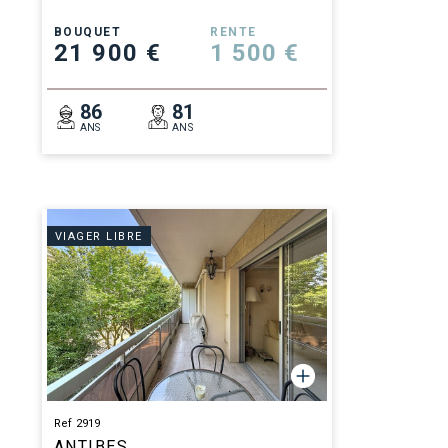
BOUQUET
RENTE
21 900 €
1 500 €
86
81
ANS
ANS
VIAGER LIBRE
Ref 2919
ANTIBES