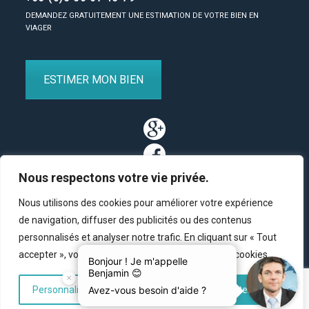
DEMANDEZ GRATUITEMENT UNE ESTIMATION DE VOTRE BIEN EN
VIAGER
ESTIMER MON BIEN
Nous respectons votre vie privée.
Nous utilisons des cookies pour améliorer votre expérience
de navigation, diffuser des publicités ou des contenus
personnalisés et analyser notre trafic. En cliquant sur « Tout
Partenaires
/
Plan du site
/
Mentions légales
/
Contact
accepter », vous consentez à notre utilisation des cookies.
© Copyright 2011-2020 BM Finance, tous droits réservés.
Personnaliser
Tout rejeter
Accepter tout