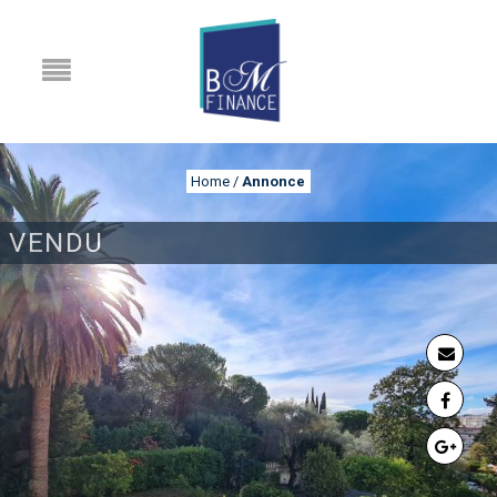
Home
/
Annonce
VENDU
ANNONCE