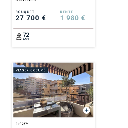
BOUQUET
RENTE
27 700 €
1 980 €
72
ANS
VIAGER OCCUPÉ
Ref 2874