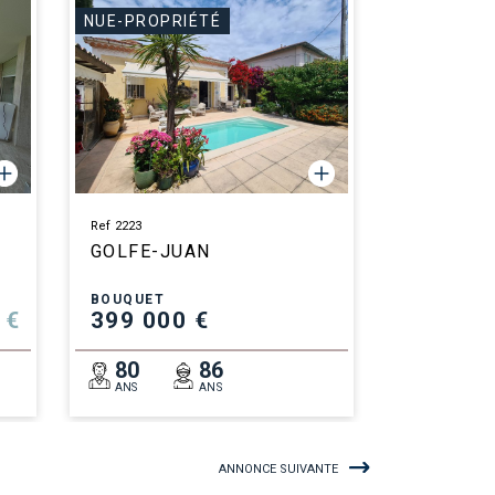
NUE-PROPRIÉTÉ
Ref 2223
GOLFE-JUAN
BOUQUET
 €
399 000 €
80
86
ANS
ANS
ANNONCE SUIVANTE