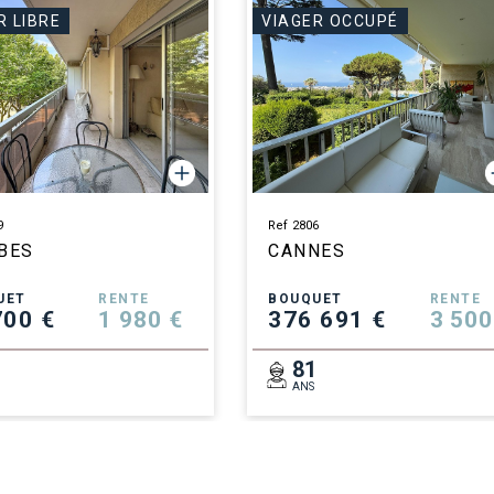
R LIBRE
VIAGER OCCUPÉ
9
Ref 2806
BES
CANNES
UET
RENTE
BOUQUET
RENTE
700 €
1 980 €
376 691 €
3 500
2
81
ANS