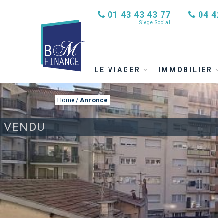
01 43 43 43 77
04 4
Siège Social
LE VIAGER
IMMOBILIER
Home
/
Annonce
VENDU
ANNONCE