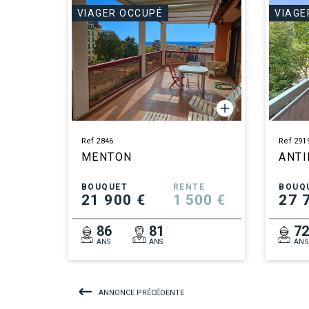
VIAGER OCCUPÉ
VIAGE
Ref 2846
Ref 291
MENTON
ANTI
BOUQUET
RENTE
BOUQ
21 900 €
1 500 €
27 
86
81
7
ANS
ANS
ANS
ANNONCE PRÉCÉDENTE