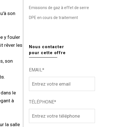
Emissions de gaz à effet de serre
qu'à son
DPE en cours de traitement
e y fouler
t rêver les
Nous contacter
pour cette offre
ns, son
EMAIL*
és.
 dans le
égant à
TÉLÉPHONE*
r la salle