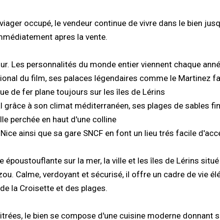
viager occupé, le vendeur continue de vivre dans le bien jus
immédiatement apres la vente.
zur. Les personnalités du monde entier viennent chaque anné
tional du film, ses palaces légendaires comme le Martinez fai
 de fer plane toujours sur les îles de Lérins
éal grâce à son climat méditerranéen, ses plages de sables fi
ille perchée en haut d'une colline
 Nice ainsi que sa gare SNCF en font un lieu trés facile d'acc
ustouflante sur la mer, la ville et les îles de Lérins situé
zou. Calme, verdoyant et sécurisé, il offre un cadre de vie él
de la Croisette et des plages.
trées, le bien se compose d'une cuisine moderne donnant su