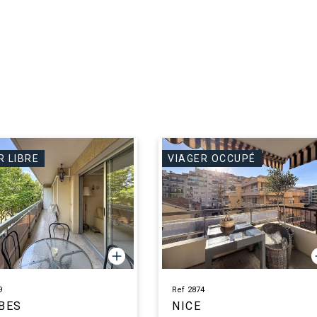
R LIBRE
VIAGER OCCUPÉ
9
Ref 2874
BES
NICE