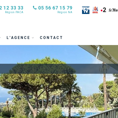
2 12 33 33
05 56 67 15 79
Région PACA
Région NA
L’AGENCE
CONTACT