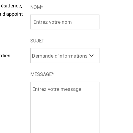
résidence,
NOM*
e d'appoint
SUJET
rdien
MESSAGE*