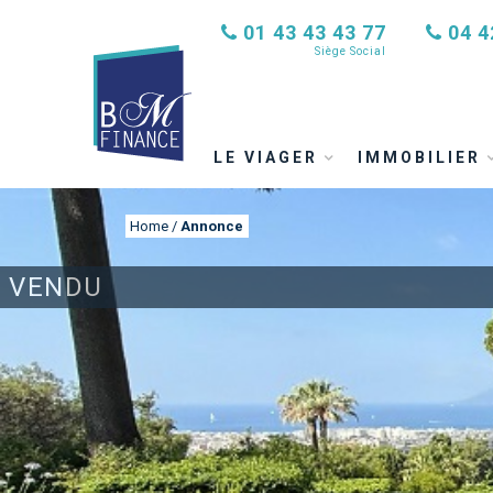
01 43 43 43 77
04 4
Siège Social
LE VIAGER
IMMOBILIER
Home
/
Annonce
VENDU
ANNONCE