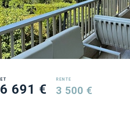
UET
RENTE
6 691 €
3 500 €