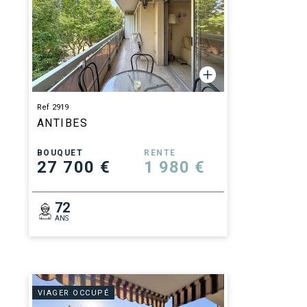
Ref 2919
ANTIBES
BOUQUET
RENTE
27 700 €
1 980 €
72
ANS
VIAGER OCCUPÉ