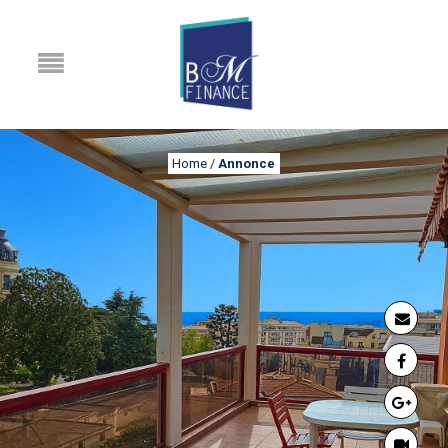
Home
/
Annonce
ANNONCE