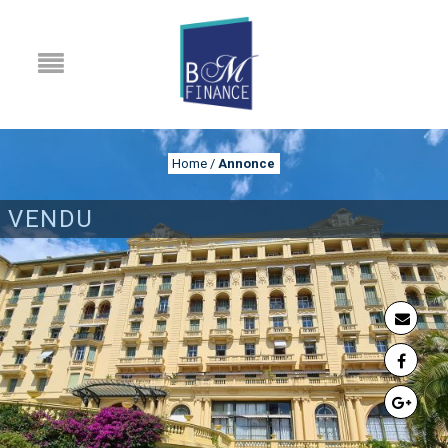
Home
/
Annonce
VENDU
ANNONCE