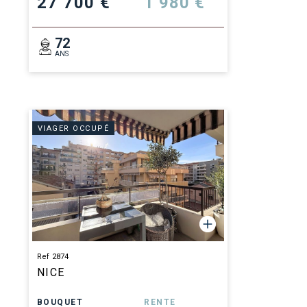
27 700 €
1 980 €
72
ANS
VIAGER OCCUPÉ
Ref 2874
NICE
BOUQUET
RENTE