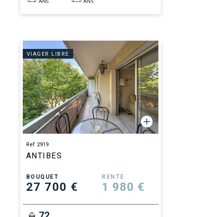
ANS
ANS
VIAGER LIBRE
Ref 2919
ANTIBES
BOUQUET
RENTE
27 700 €
1 980 €
72