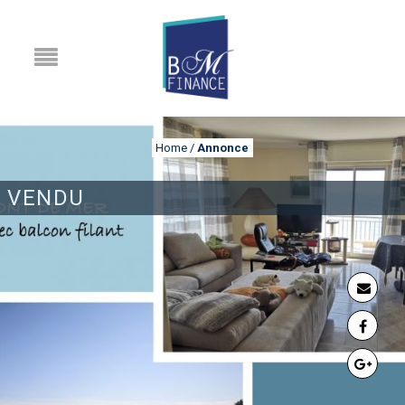
Home
/
Annonce
VENDU
ANNONCE