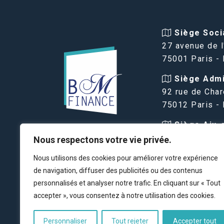
Siège Socia
27 avenue de l
75001 Paris -
Siège Admin
92 rue de Char
75012 Paris -
Siège Aix-
VIAGER PARIS
Provence :
Nous respectons votre vie privée.
BM FINANCE
16 avenue des
Nous utilisons des cookies pour améliorer votre expérience
13100 Aix-en-
de navigation, diffuser des publicités ou des contenus
FRANCE
personnalisés et analyser notre trafic. En cliquant sur « Tout
accepter », vous consentez à notre utilisation des cookies.
Personnaliser
Tout rejeter
Accepter tout