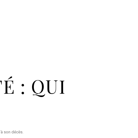
É : QUI
u’à son décès.