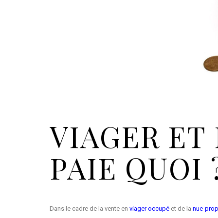
VIAGER ET
PAIE QUOI 
Dans le cadre de la vente en
viager occupé
et de la
nue-prop