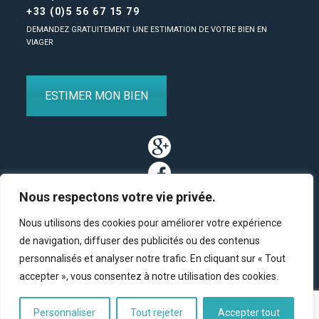
+33 (0)5 56 67 15 79
DEMANDEZ GRATUITEMENT UNE ESTIMATION DE VOTRE BIEN EN
VIAGER
ESTIMER MON BIEN
Nous respectons votre vie privée.
Nous utilisons des cookies pour améliorer votre expérience
de navigation, diffuser des publicités ou des contenus
personnalisés et analyser notre trafic. En cliquant sur « Tout
Partenaires
/
Plan du site
/
Mentions légales
/
Contact
accepter », vous consentez à notre utilisation des cookies.
© Copyright 2011-2020 BM Finance, tous droits réservés.
Personnaliser
Tout rejeter
Accepter tout