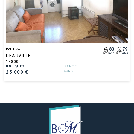
80
79
Ref 1634
ANS
ANS
DEAUVILLE
14800
BOUQUET
RENTE
535 €
25 000 €