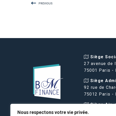
PREVIOUS
Siège Socia
27 avenue de l
75001 Paris -
Siège Admin
92 rue de Char
75012 Paris -
Siège Aix-
VIAGER PARIS
Provence :
Nous respectons votre vie privée.
BM FINANCE