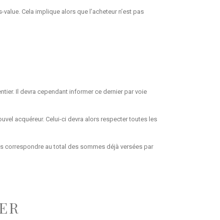
s-value. Cela implique alors que l’acheteur n’est pas
entier. Il devra cependant informer ce dernier par voie
uvel acquéreur. Celui-ci devra alors respecter toutes les
moins correspondre au total des sommes déjà versées par
IER