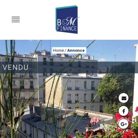
Home
/
Annonce
VENDU
ANNONCE