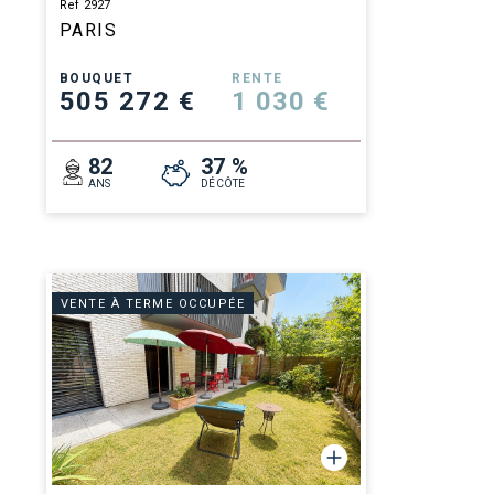
Ref 2927
PARIS
BOUQUET
RENTE
505 272 €
1 030 €
82
37 %
ANS
DÉCÔTE
VENTE À TERME OCCUPÉE