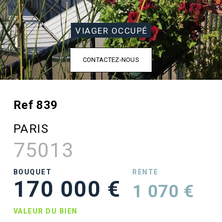
VIAGER OCCUPÉ
CONTACTEZ-NOUS
Ref 839
PARIS
75013
BOUQUET
RENTE
170 000 €
1 070 €
VALEUR DU BIEN