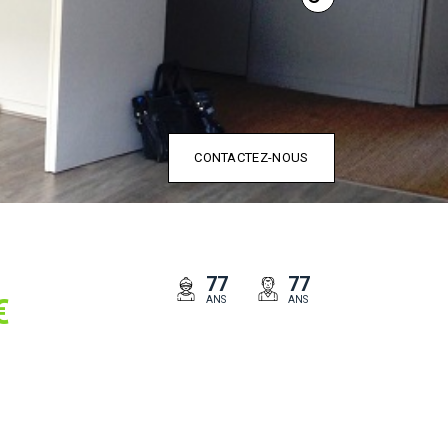
CONTACTEZ-NOUS
77
77
€
ANS
ANS