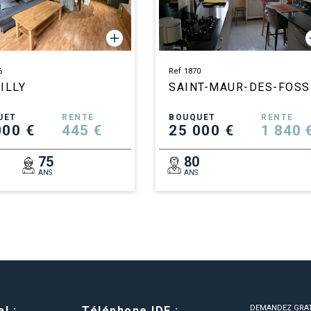
6
Ref 1870
ILLY
SAINT-MAUR-DES-FOSS
UET
RENTE
BOUQUET
RENTE
000 €
445 €
25 000 €
1 840 
3
75
80
ANS
ANS
DEMANDEZ GRA
l :
Téléphone IDF :