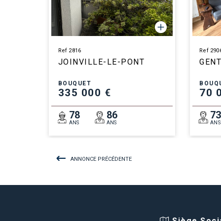
Ref 2816
Ref 290
JOINVILLE-LE-PONT
GENT
BOUQUET
BOUQ
335 000 €
70 
78
86
7
ANS
ANS
ANS
ANNONCE PRÉCÉDENTE
Siège Socia