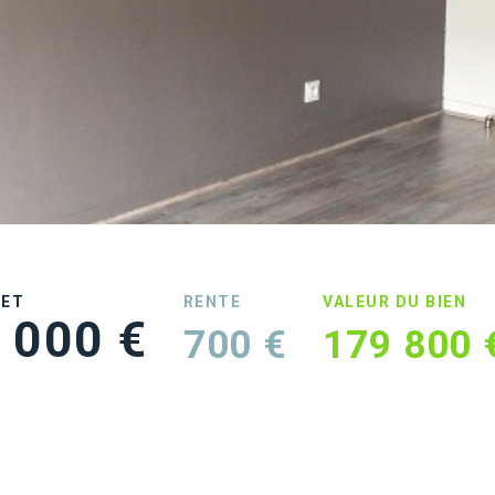
UET
RENTE
VALEUR DU BIEN
 000 €
700 €
179 800 