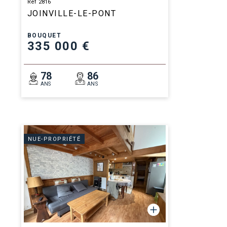
Ref 2816
JOINVILLE-LE-PONT
BOUQUET
335 000 €
78
86
ANS
ANS
NUE-PROPRIÉTÉ