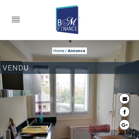
Home
/
Annonce
VENDU
ANNONCE