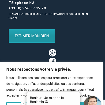
Téléphone NA :
+33 (0)5 56 67 15 79
DEMANDEZ GRATUITEMENT UNE ESTIMATION DE VOTRE BIEN EN
VIAGER
ESTIMER MON BIEN
Nous respectons votre vie privée.
Nous utilisons des cookies pour améliorer votre expérience
de navigation, diffuser des publicités ou des contenus
personnalisés et analyser notre trafic. En cliquant sur « Tout
Partenaires
/
Plan du site
/
Mentions légales
/
Contact
accepter », vous consentez à notre utilisation des cookies.
© Copyright 2011-2020 BM Finance, tous droits réservés.