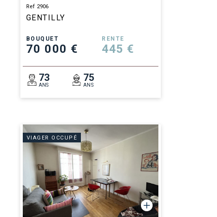
Ref 2906
GENTILLY
BOUQUET
RENTE
70 000 €
445 €
73
75
ANS
ANS
VIAGER OCCUPÉ