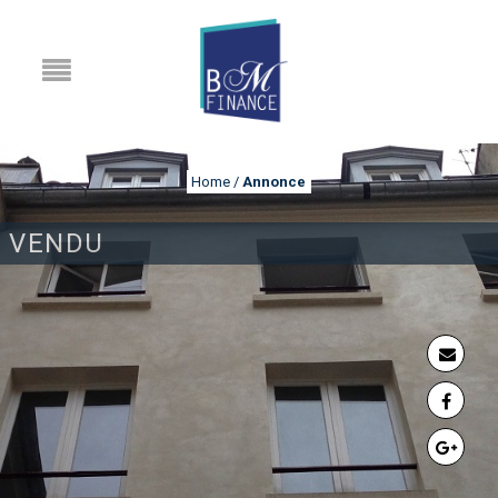
Home
/
Annonce
VENDU
ANNONCE