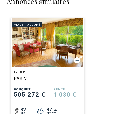
Annonces similaires
VIAGER OCCUPÉ
Ref 2927
PARIS
BOUQUET
RENTE
505 272 €
1 030 €
82
37 %
ANS
DÉCÔTE