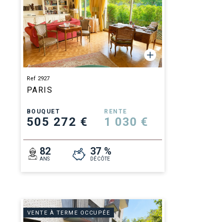
Ref 2927
PARIS
BOUQUET
RENTE
505 272 €
1 030 €
82
37 %
ANS
DÉCÔTE
VENTE À TERME OCCUPÉE