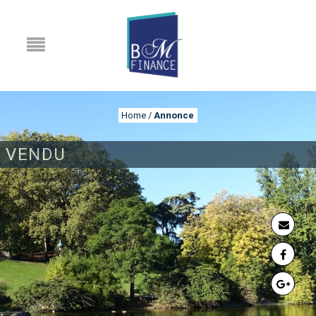
Home
/
Annonce
VENDU
ANNONCE