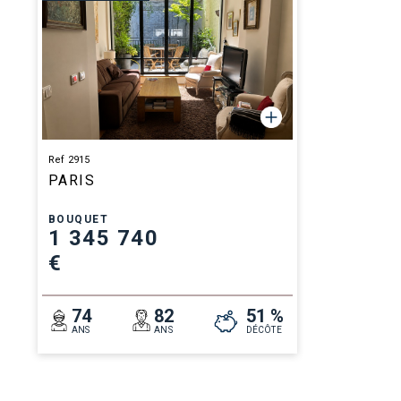
Ref 2915
PARIS
BOUQUET
1 345 740
€
74
82
51 %
ANS
ANS
DÉCÔTE