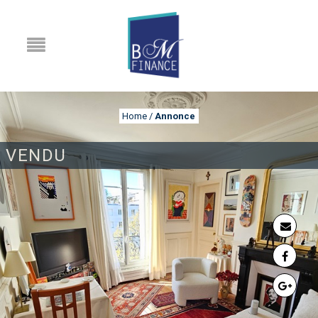
Home
/
Annonce
VENDU
ANNONCE