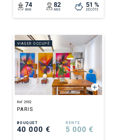
74
82
51 %
ANS
ANS
DÉCÔTE
VIAGER OCCUPÉ
Ref 2932
PARIS
BOUQUET
RENTE
40 000 €
5 000 €