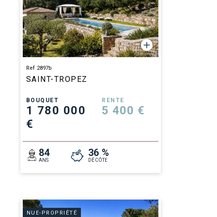
Ref 2897b
SAINT-TROPEZ
BOUQUET
RENTE
1 780 000
5 400 €
€
84
36 %
ANS
DÉCÔTE
NUE-PROPRIÉTÉ