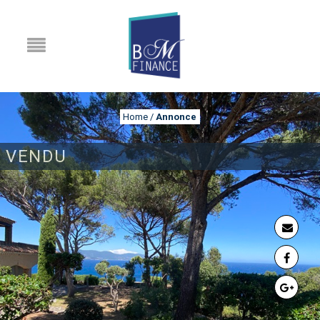
Home
/
Annonce
VENDU
ANNONCE