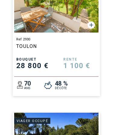
Ref 2930
TOULON
BOUQUET
RENTE
28 800 €
1 100 €
70
48 %
ANS
DÉCÔTE
VIAGER OCCUPÉ