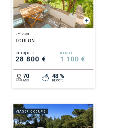
Ref 2930
TOULON
BOUQUET
RENTE
28 800 €
1 100 €
70
48 %
ANS
DÉCÔTE
VIAGER OCCUPÉ