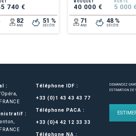
UET
BOUQUET
RENTE
45 740 €
40 000 €
5 000 
4
82
51 %
71
48 %
ANS
DÉCÔTE
ANS
DÉCÔTE
DEMANDEZ GRA
l :
Téléphone IDF :
ESTIMATION DE 
'Opéra,
+33 (0)1 43 43 43 77
 FRANCE
Téléphone PACA :
ESTIME
istratif :
enton,
+33 (0)4 42 12 33 33
 FRANCE
Téléphone NA :