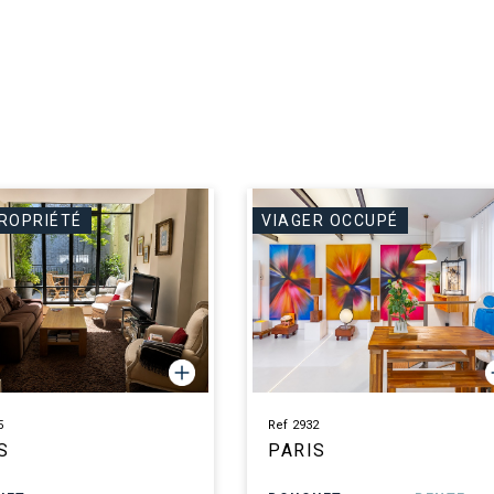
ROPRIÉTÉ
VIAGER OCCUPÉ
5
Ref 2932
S
PARIS