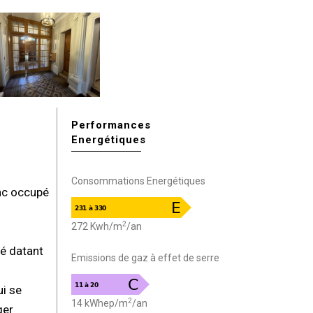
Performances
Energétiques
Consommations Energétiques
nc occupé
2
272 Kwh/m
/an
é datant
Emissions de gaz à effet de serre
i se
2
14 kWhep/m
/an
ger