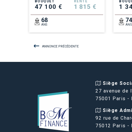
BOUQUET
RENTE
BOUQ
47 100 €
1 815 €
1 3
68
7
ANS
ANS
ANNONCE PRÉCÉDENTE
Siège Socia
27 avenue de l
75001 Paris -
Siège Admin
92 rue de Char
75012 Paris -