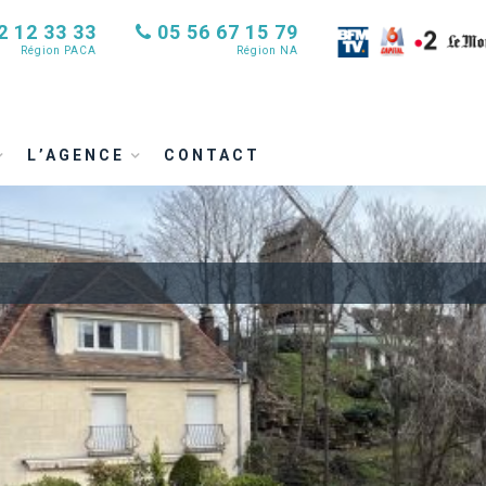
2 12 33 33
05 56 67 15 79
Région PACA
Région NA
L’AGENCE
CONTACT