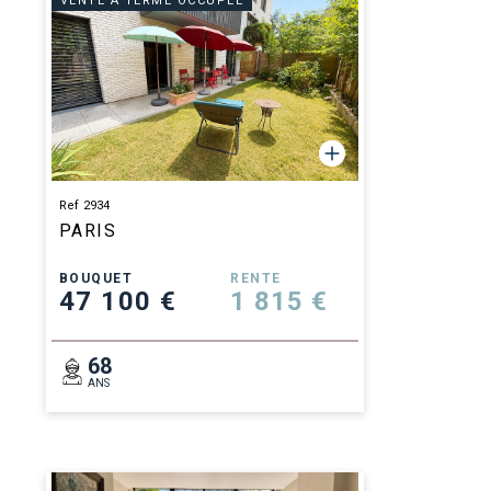
VENTE À TERME OCCUPÉE
Ref 2934
PARIS
BOUQUET
RENTE
47 100 €
1 815 €
68
ANS