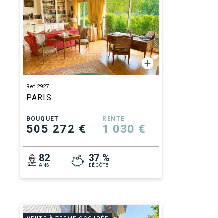
Ref 2927
PARIS
BOUQUET
RENTE
505 272 €
1 030 €
82
37 %
ANS
DÉCÔTE