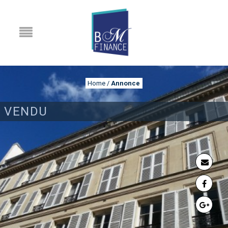
Home
/
Annonce
VENDU
ANNONCE