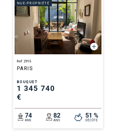
NUE-PROPRIÉTÉ
Ref 2915
PARIS
BOUQUET
1 345 740
€
74
82
51 %
ANS
ANS
DÉCÔTE