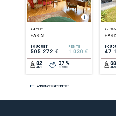
Ref 2927
Ref 293
PARIS
PARI
BOUQUET
RENTE
BOUQ
505 272 €
1 030 €
47 
82
37 %
6
ANS
DÉCÔTE
ANS
ANNONCE PRÉCÉDENTE