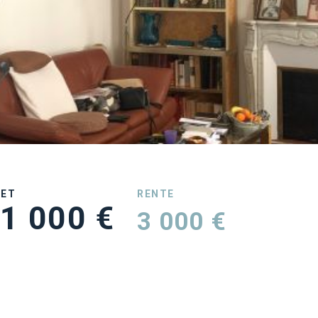
UET
RENTE
1 000 €
3 000 €