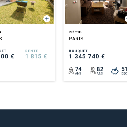
4
Ref 2915
S
PARIS
UET
RENTE
BOUQUET
100 €
1 815 €
1 345 740 €
8
74
82
5
ANS
ANS
DÉC