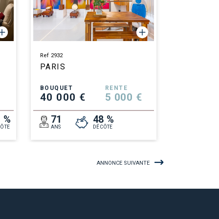
Ref 2932
PARIS
BOUQUET
RENTE
40 000 €
5 000 €
1 %
71
48 %
ÔTE
ANS
DÉCÔTE
ANNONCE SUIVANTE