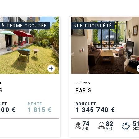
 À TERME OCCUPÉE
NUE-PROPRIÉTÉ
4
Ref 2915
S
PARIS
UET
RENTE
BOUQUET
100 €
1 815 €
1 345 740 €
8
74
82
5
ANS
ANS
DÉC