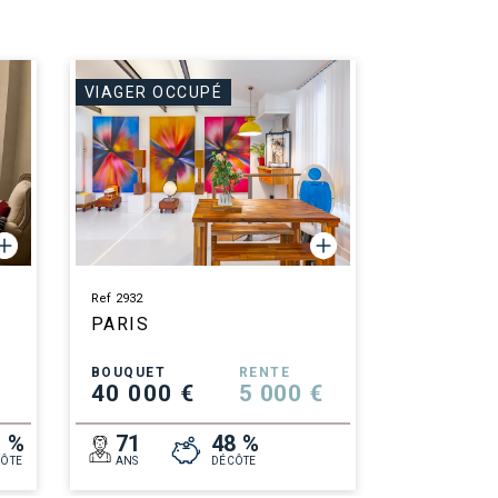
VIAGER OCCUPÉ
Ref 2932
PARIS
BOUQUET
RENTE
40 000 €
5 000 €
1 %
71
48 %
ÔTE
ANS
DÉCÔTE