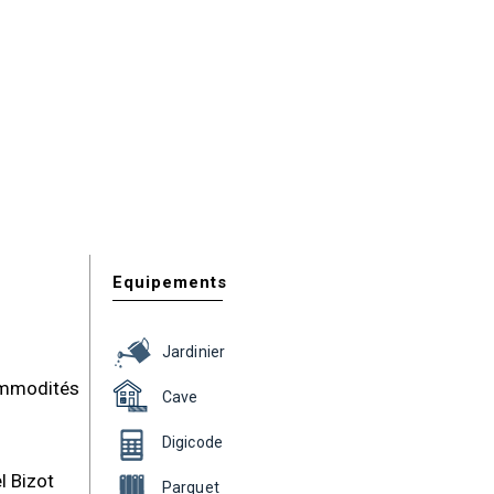
Equipements
Jardinier
ommodités
Cave
Digicode
l Bizot
Parquet