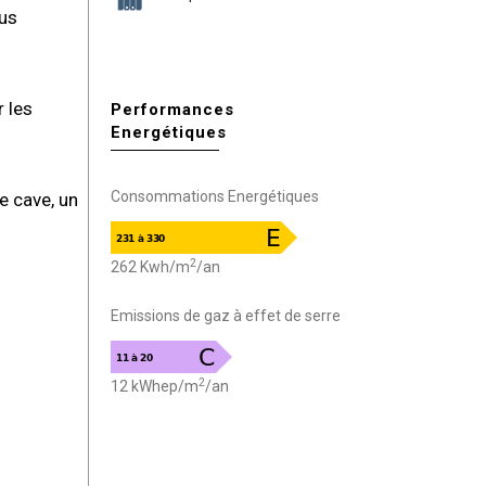
ous
 les
Performances
Energétiques
Consommations Energétiques
e cave, un
2
262 Kwh/m
/an
Emissions de gaz à effet de serre
2
12 kWhep/m
/an