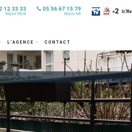
2 12 33 33
05 56 67 15 79
Région PACA
Région NA
L’AGENCE
CONTACT