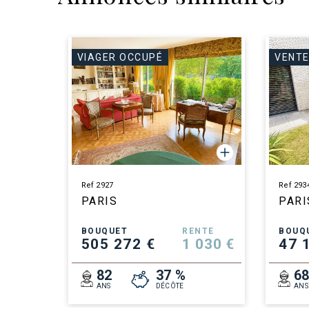
VIAGER OCCUPÉ
VENTE
Ref 2927
Ref 293
PARIS
PARI
BOUQUET
RENTE
BOUQ
505 272 €
1 030 €
47 
82
37 %
6
ANS
DÉCÔTE
ANS