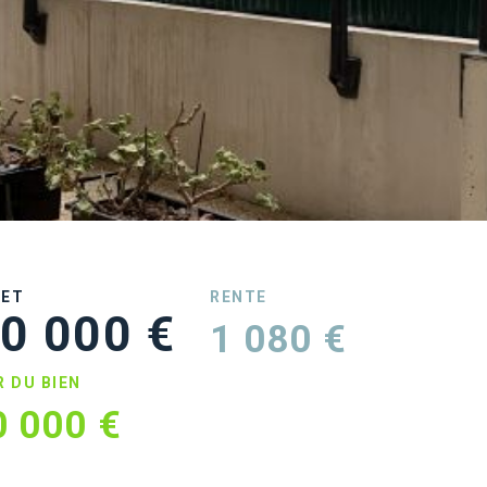
UET
RENTE
0 000 €
1 080 €
R DU BIEN
0 000 €