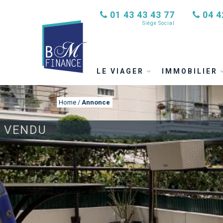
01 43 43 43 77
04 4
Siège Social
LE VIAGER
IMMOBILIER
Home
/
Annonce
VENDU
ANNONCE