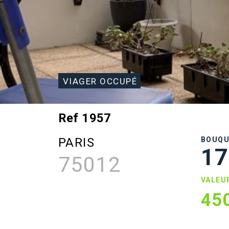
VIAGER OCCUPÉ
Ref 1957
PARIS
BOUQ
17
75012
VALEU
45