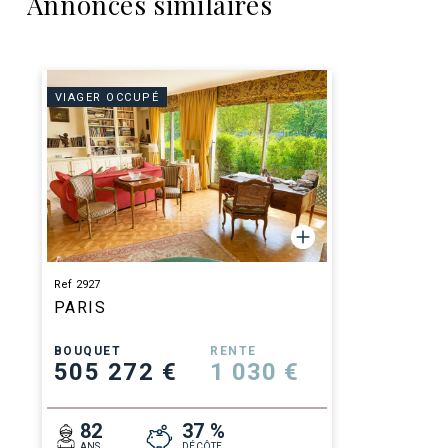
Annonces similaires
VIAGER OCCUPÉ
Ref 2927
PARIS
BOUQUET
RENTE
505 272 €
1 030 €
82
37 %
ANS
DÉCÔTE