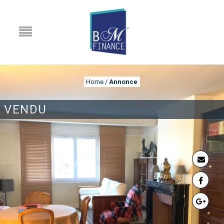
Home
/
Annonce
VENDU
ANNONCE