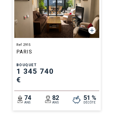
Ref 2915
PARIS
BOUQUET
1 345 740
€
74
82
51 %
ANS
ANS
DÉCÔTE