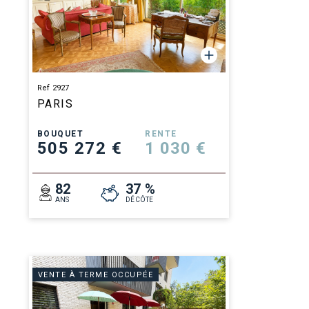
Ref 2927
PARIS
BOUQUET
RENTE
505 272 €
1 030 €
82
37 %
ANS
DÉCÔTE
VENTE À TERME OCCUPÉE