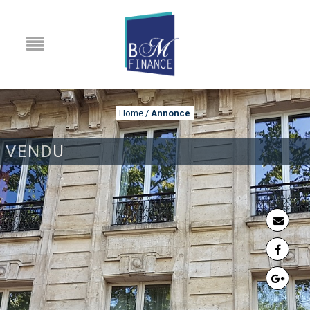
Home
/
Annonce
VENDU
ANNONCE