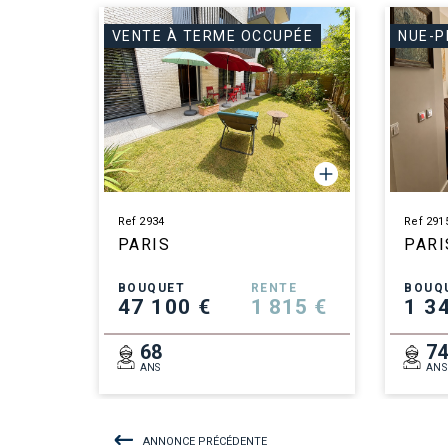
VENTE À TERME OCCUPÉE
NUE-P
Ref 2934
Ref 291
PARIS
PARI
BOUQUET
RENTE
BOUQ
47 100 €
1 815 €
1 3
68
7
ANS
ANS
ANNONCE PRÉCÉDENTE