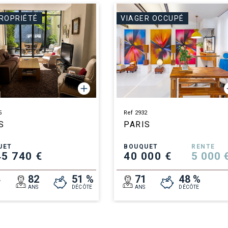
ROPRIÉTÉ
VIAGER OCCUPÉ
5
Ref 2932
S
PARIS
UET
BOUQUET
RENTE
45 740 €
40 000 €
5 000 
4
82
51 %
71
48 %
ANS
DÉCÔTE
ANS
DÉCÔTE