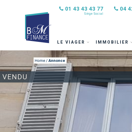
01 43 43 43 77
04 4
Siège Social
LE VIAGER
IMMOBILIER
Home
/
Annonce
VENDU
ANNONCE