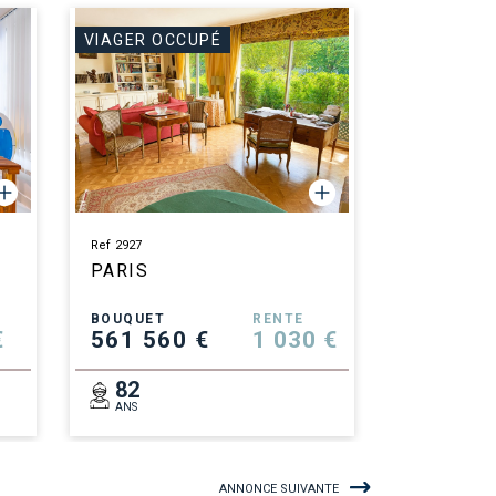
VIAGER OCCUPÉ
Ref 2927
PARIS
BOUQUET
RENTE
€
561 560 €
1 030 €
82
ANS
ANNONCE SUIVANTE