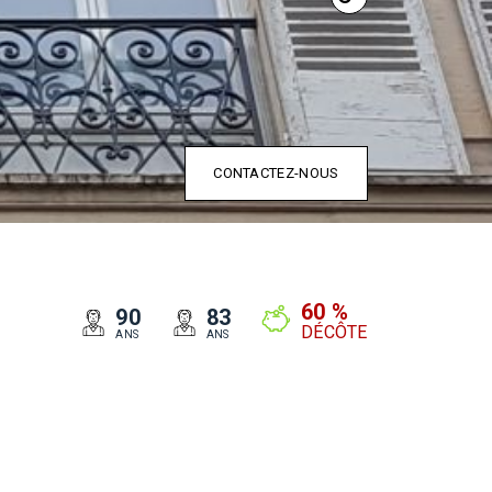
CONTACTEZ-NOUS
60 %
90
83
DÉCÔTE
ANS
ANS