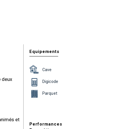
Equipements
Cave
é deux
Digicode
Parquet
animés et
Performances