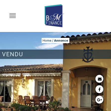
Home
/
Annonce
VENDU
ANNONCE