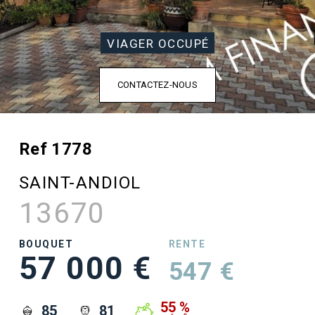
VIAGER OCCUPÉ
CONTACTEZ-NOUS
Ref 1778
SAINT-ANDIOL
13670
BOUQUET
RENTE
57 000 €
547 €
55 %
85
81