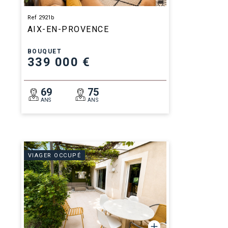
Ref 2921b
AIX-EN-PROVENCE
BOUQUET
339 000 €
69
75
ANS
ANS
VIAGER OCCUPÉ