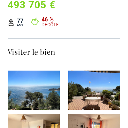
493 705 €
46 %
77
DÉCÔTE
ANS
Visiter le bien