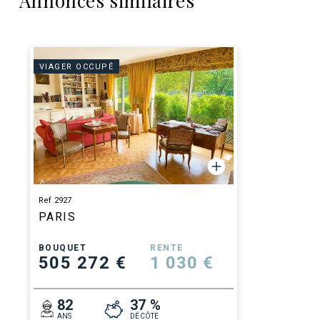
Annonces similaires
VIAGER OCCUPÉ
Ref 2927
PARIS
BOUQUET
RENTE
505 272 €
1 030 €
82
37 %
ANS
DÉCÔTE