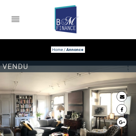
Home
/
Annonce
VENDU
ANNONCE