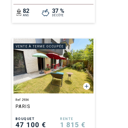
82
37 %
ANS
DÉCÔTE
VENTE À TERME OCCUPÉE
Ref 2934
PARIS
BOUQUET
RENTE
47 100 €
1 815 €