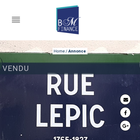
Home
/
Annonce
VENDU
ANNONCE