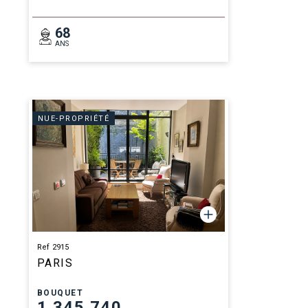
68
ANS
NUE-PROPRIÉTÉ
Ref 2915
PARIS
BOUQUET
1 345 740