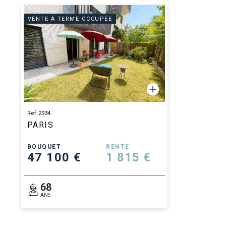
VENTE À TERME OCCUPÉE
Ref 2934
PARIS
BOUQUET
RENTE
47 100 €
1 815 €
68
ANS