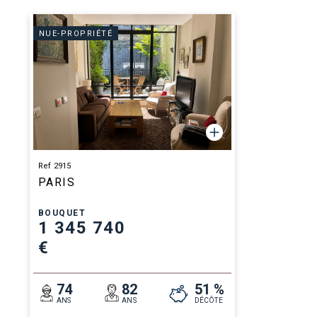
NUE-PROPRIÉTÉ
Ref 2915
PARIS
BOUQUET
1 345 740
€
74
82
51 %
ANS
ANS
DÉCÔTE