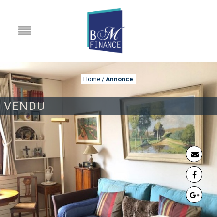
Home
/
Annonce
VENDU
ANNONCE