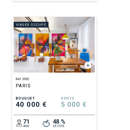
VIAGER OCCUPÉ
Ref 2932
PARIS
BOUQUET
RENTE
40 000 €
5 000 €
71
48 %
ANS
DÉCÔTE