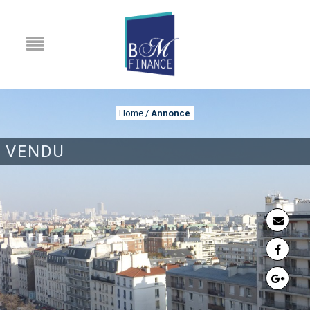
Home
/
Annonce
VENDU
ANNONCE