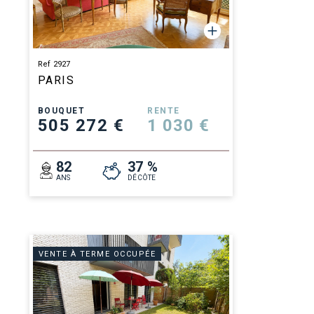
Ref 2927
PARIS
BOUQUET
RENTE
505 272 €
1 030 €
82
37 %
ANS
DÉCÔTE
VENTE À TERME OCCUPÉE