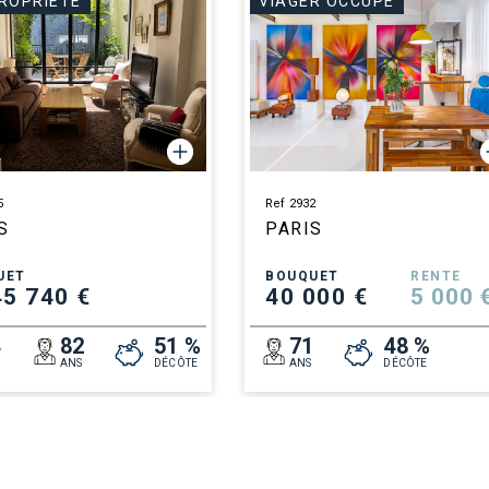
ROPRIÉTÉ
VIAGER OCCUPÉ
5
Ref 2932
S
PARIS
UET
BOUQUET
RENTE
45 740 €
40 000 €
5 000 
4
82
51 %
71
48 %
ANS
DÉCÔTE
ANS
DÉCÔTE