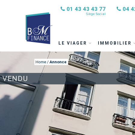
01 43 43 43 77
04 4
Siège Social
LE VIAGER
IMMOBILIER
Home
/
Annonce
VENDU
ANNONCE