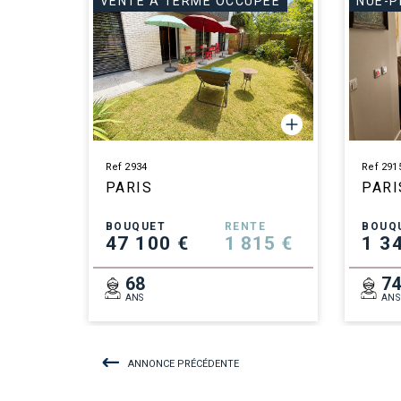
VENTE À TERME OCCUPÉE
NUE-P
Ref 2934
Ref 291
PARIS
PARI
BOUQUET
RENTE
BOUQ
47 100 €
1 815 €
1 3
68
7
ANS
ANS
ANNONCE PRÉCÉDENTE