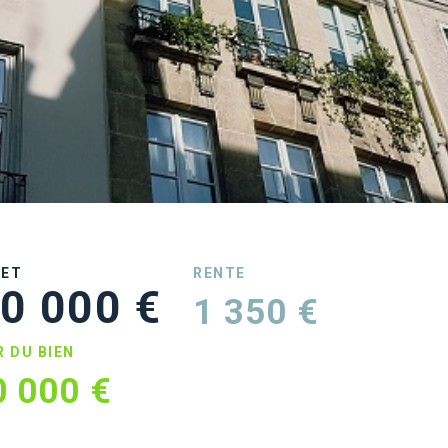
UET
RENTE
0 000 €
1 350 €
R DU BIEN
0 000 €