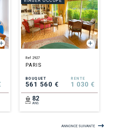
VIAGER OCCUPÉ
Ref 2927
PARIS
BOUQUET
RENTE
€
561 560 €
1 030 €
82
ANS
ANNONCE SUIVANTE