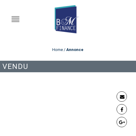
Home
/
Annonce
VENDU
ANNONCE