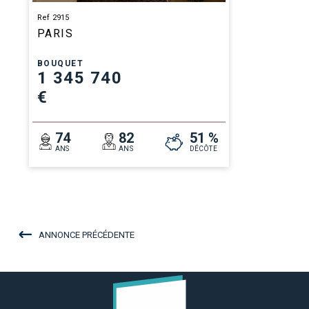
Ref 2915
PARIS
BOUQUET
1 345 740
€
74
82
51 %
ANS
ANS
DÉCÔTE
ANNONCE PRÉCÉDENTE