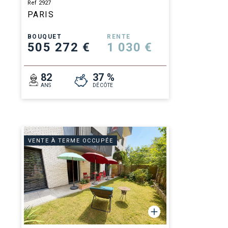
Ref 2927
PARIS
BOUQUET
RENTE
505 272 €
1 030 €
82
37 %
ANS
DÉCÔTE
VENTE À TERME OCCUPÉE