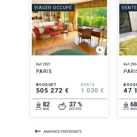
VIAGER OCCUPÉ
VENTE
Ref 2927
Ref 293
PARIS
PARI
BOUQUET
RENTE
BOUQ
505 272 €
1 030 €
47 
82
37 %
6
ANS
DÉCÔTE
ANS
ANNONCE PRÉCÉDENTE