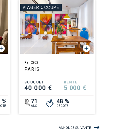
VIAGER OCCUPÉ
Ref 2932
PARIS
BOUQUET
RENTE
40 000 €
5 000 €
1 %
71
48 %
ÔTE
ANS
DÉCÔTE
ANNONCE SUIVANTE