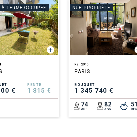
 À TERME OCCUPÉE
NUE-PROPRIÉTÉ
4
Ref 2915
S
PARIS
UET
RENTE
BOUQUET
100 €
1 815 €
1 345 740 €
8
74
82
5
ANS
ANS
DÉC