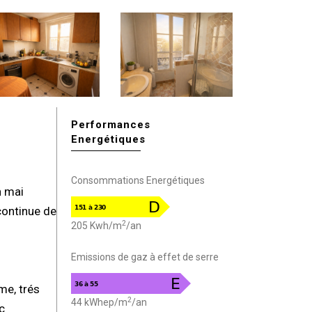
Performances
Energétiques
Consommations Energétiques
n mai
continue de
2
205 Kwh/m
/an
Emissions de gaz à effet de serre
me, trés
2
44 kWhep/m
/an
c