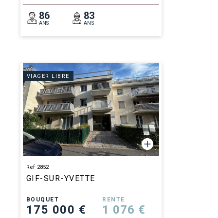
86
83
ANS
ANS
VIAGER LIBRE
Ref 2852
GIF-SUR-YVETTE
BOUQUET
RENTE
175 000 €
1 076 €