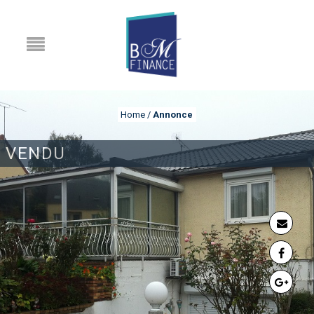
Home
/
Annonce
VENDU
ANNONCE