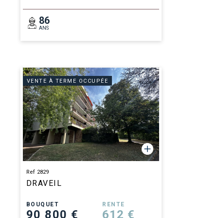
86
ANS
VENTE À TERME OCCUPÉE
Ref 2829
DRAVEIL
BOUQUET
RENTE
90 800 €
612 €