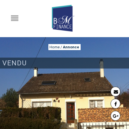
Home
/
Annonce
VENDU
ANNONCE