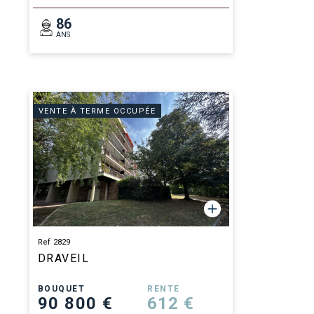
86
ANS
VENTE À TERME OCCUPÉE
Ref 2829
DRAVEIL
BOUQUET
RENTE
90 800 €
612 €