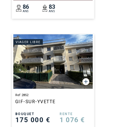
86
83
ANS
ANS
VIAGER LIBRE
Ref 2852
GIF-SUR-YVETTE
BOUQUET
RENTE
175 000 €
1 076 €