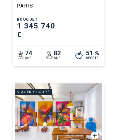
PARIS
BOUQUET
1 345 740
€
74
82
51 %
ANS
ANS
DÉCÔTE
VIAGER OCCUPÉ