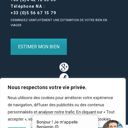
Téléphone NA :
+33 (0)5 56 67 15 79
DEMANDEZ GRATUITEMENT UNE ESTIMATION DE VOTRE BIEN EN
VIAGER
ESTIMER MON BIEN
Nous respectons votre vie privée.
Nous utilisons des cookies pour améliorer votre expérience
de navigation, diffuser des publicités ou des contenus
personnalisés et analyser notre trafic. En cliquant sur « Tout
Partenaires
/
Plan du site
/
Mentions légales
/
Contact
accepter », vous consentez à notre utilisation des cookies.