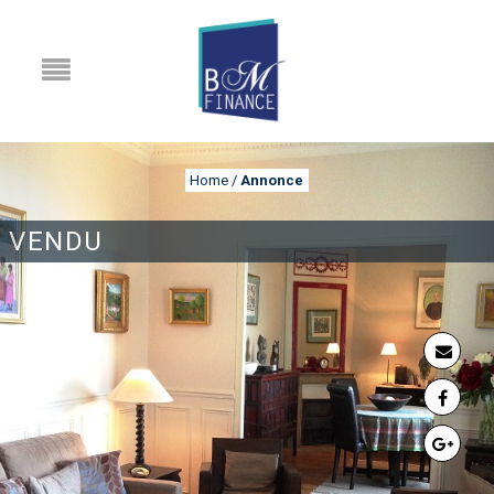
Home
/
Annonce
VENDU
ANNONCE