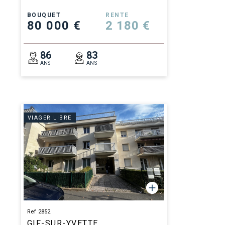
BOUQUET
RENTE
80 000 €
2 180 €
86
83
ANS
ANS
VIAGER LIBRE
Ref 2852
GIF-SUR-YVETTE