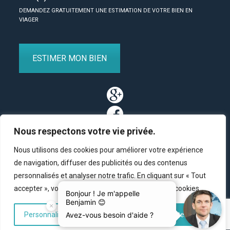
DEMANDEZ GRATUITEMENT UNE ESTIMATION DE VOTRE BIEN EN
VIAGER
ESTIMER MON BIEN
Nous respectons votre vie privée.
Nous utilisons des cookies pour améliorer votre expérience
de navigation, diffuser des publicités ou des contenus
personnalisés et analyser notre trafic. En cliquant sur « Tout
Partenaires
/
Plan du site
/
Mentions légales
/
Contact
accepter », vous consentez à notre utilisation des cookies.
© Copyright 2011-2020 BM Finance, tous droits réservés.
Personnaliser
Tout rejeter
Accepter tout