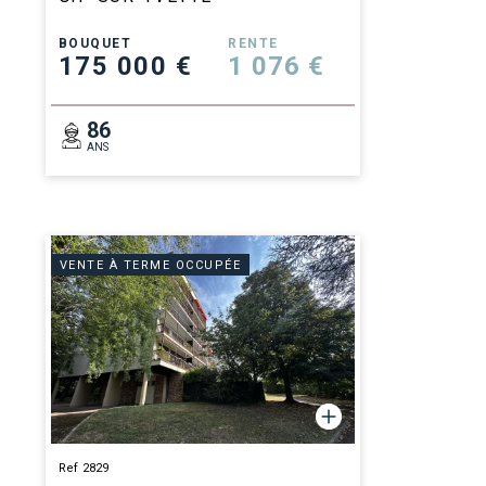
BOUQUET
RENTE
175 000 €
1 076 €
86
ANS
VENTE À TERME OCCUPÉE
Ref 2829