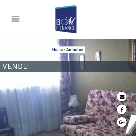
Home
/
Annonce
VENDU
ANNONCE