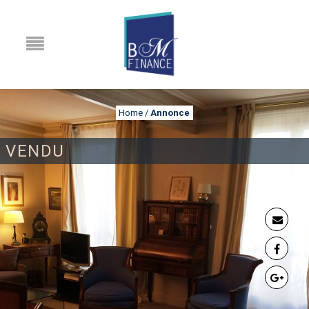
Home
/
Annonce
VENDU
ANNONCE