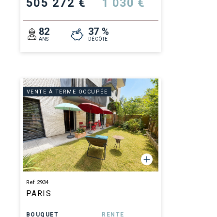
505 272 €
1 030 €
82
37 %
ANS
DÉCÔTE
VENTE À TERME OCCUPÉE
Ref 2934
PARIS
BOUQUET
RENTE