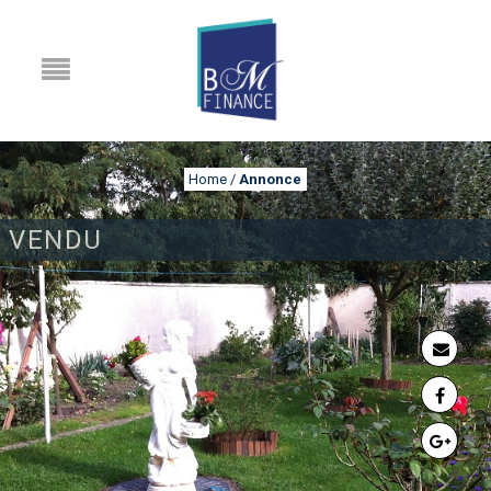
Home
/
Annonce
VENDU
ANNONCE