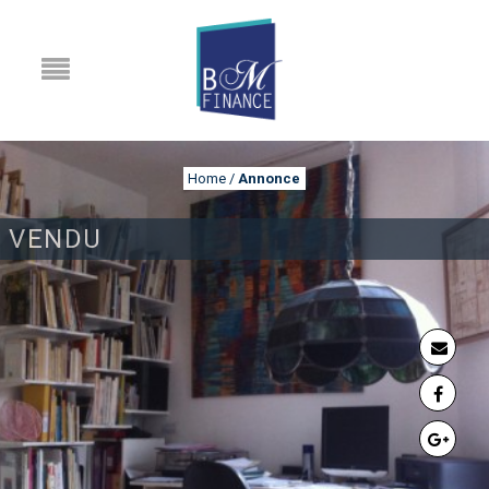
Home
/
Annonce
VENDU
ANNONCE