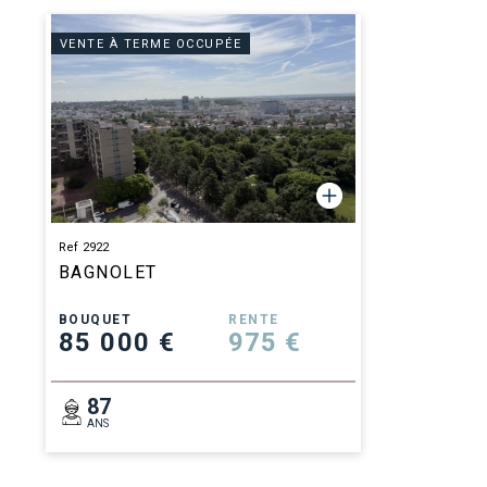
VENTE À TERME OCCUPÉE
Ref 2922
BAGNOLET
BOUQUET
RENTE
85 000 €
975 €
87
ANS