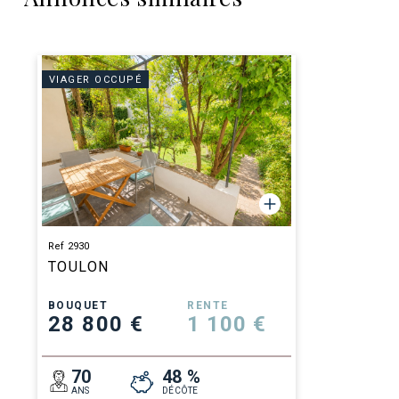
VIAGER OCCUPÉ
Ref 2930
TOULON
BOUQUET
RENTE
28 800 €
1 100 €
70
48 %
ANS
DÉCÔTE