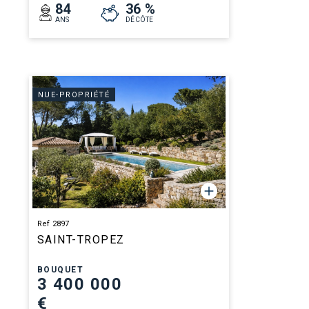
84
36 %
ANS
DÉCÔTE
NUE-PROPRIÉTÉ
Ref 2897
SAINT-TROPEZ
BOUQUET
3 400 000
€