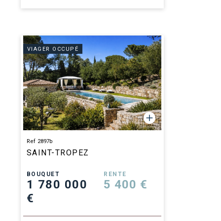
VIAGER OCCUPÉ
Ref 2897b
SAINT-TROPEZ
BOUQUET
RENTE
1 780 000
5 400 €
€