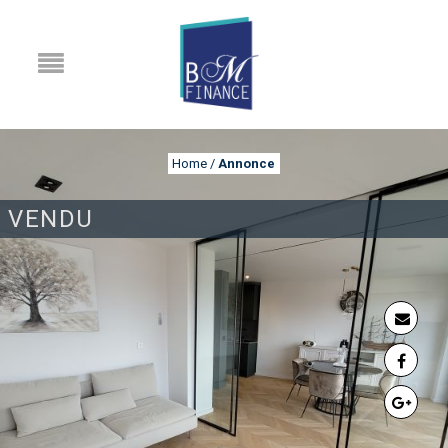
Home
/
Annonce
VENDU
ANNONCE